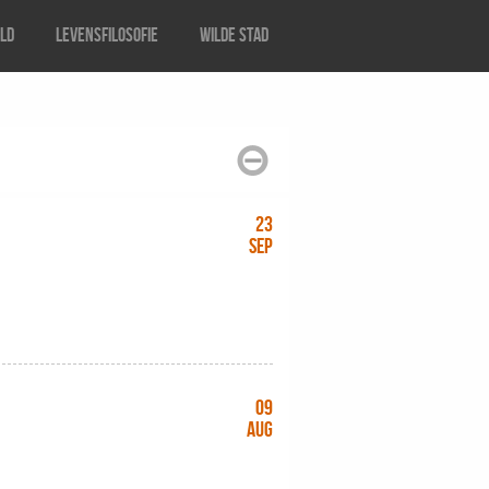
ild
Levensfilosofie
Wilde stad
23
sep
09
aug