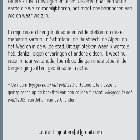
kaders kritisch bevragen en leren luisteren naar een wilde
aarde die we zo moeilijk horen; het moet ons herinneren aan
wie en waar we zijn.
In mijn reizen breng ik filosofie en wilde plekken op deze
manieren samen. In Schotland, de Biesbosch, de Alpen, op
het Wad en in de wilde stad. Dit zijn plekken waar ik wortels
heb, dankzij eigen ervaringen of andere gidsen. Ik weet nu
waar ik naar verlangde, toen ik op die gammele stoel in de
bergen ging zitten: geofilosofie in actie.
* De naam
Wijsgeren in het wild
zelf ontstond later; deze is
geïnspireerd op de boektitel van een collega filosoof:
Wijsgeer in het
wild
(2015) van Johan van de Gronden.
Contact: bjnabers[at]gmail.com