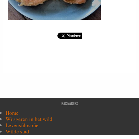
Bas Nabers
Home
Wijsgeren in het wild
Levensfilosofie
Wilde stad