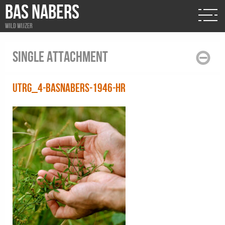
BAS NABERS
Wild wijzer
Single attachment
UTRG_4-BasNabers-1946-HR