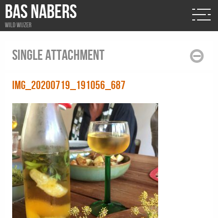
BAS NABERS
Wild wijzer
Single attachment
IMG_20200719_191056_687