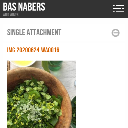
BAS NABERS
Wild wijzer
Single attachment
IMG-20200624-WA0016