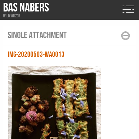
BAS NABERS
Wild wijzer
Single attachment
IMG-20200503-WA0013