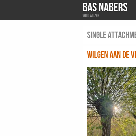
BAS NABERS
Wild wijzer
Single attachm
Wilgen aan de V