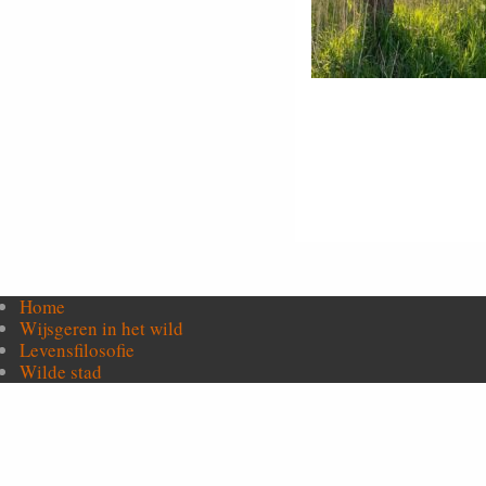
Home
Wijsgeren in het wild
Levensfilosofie
Wilde stad