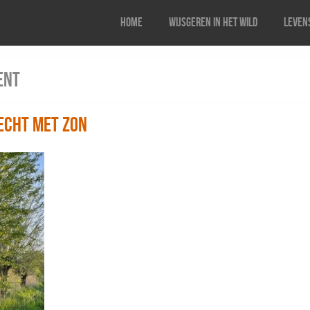
Home
Wijsgeren in het wild
Levens
ent
echt met zon