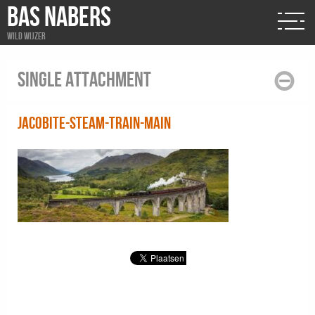
BAS NABERS
Wild wijzer
Single attachment
jacobite-steam-train-main