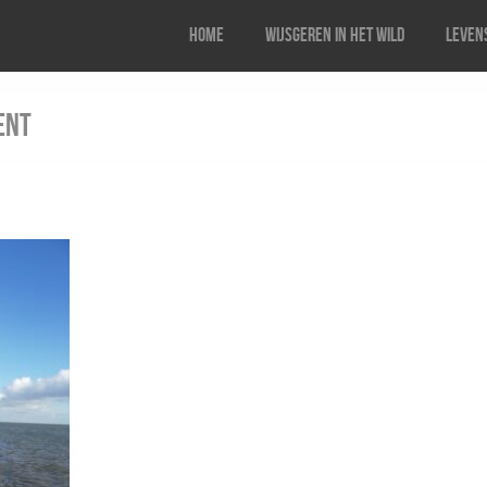
Home
Wijsgeren in het wild
Levens
ent