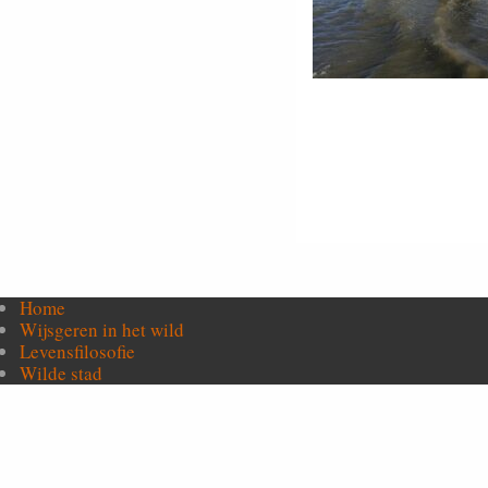
Home
Wijsgeren in het wild
Levensfilosofie
Wilde stad