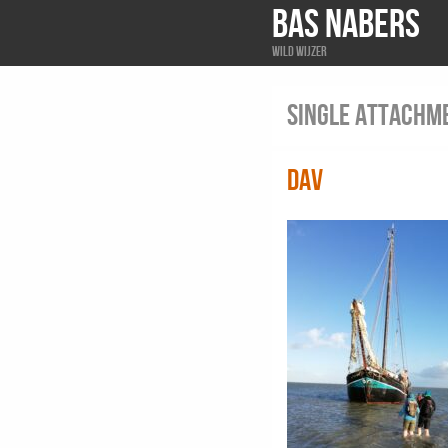
BAS NABERS
Wild wijzer
Single attachm
dav