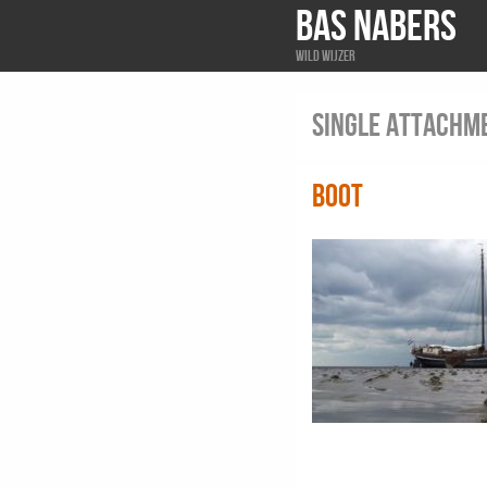
BAS NABERS
Wild wijzer
Single attachm
boot