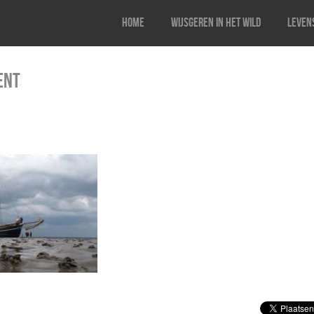
Home
Wijsgeren in het wild
Levens
ent