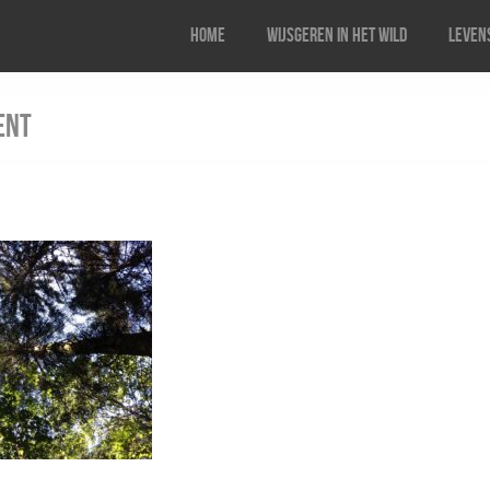
Home
Wijsgeren in het wild
Levens
ent