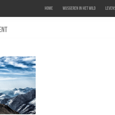
Home
Wijsgeren in het wild
Levens
ent