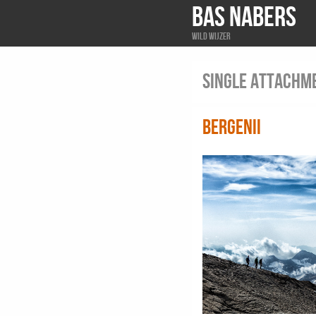
BAS NABERS
Wild wijzer
Single attachm
BergenII