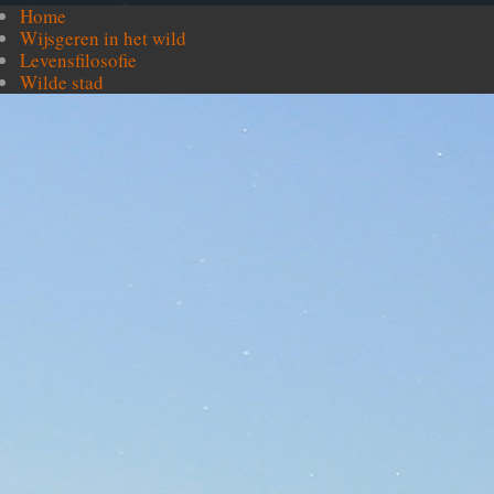
Home
Wijsgeren in het wild
Levensfilosofie
Wilde stad