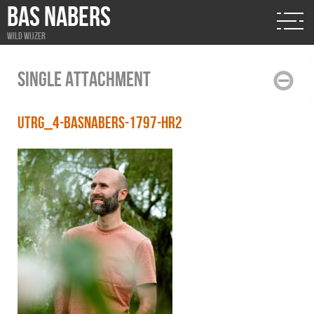
BAS NABERS
Wild wijzer
Single attachment
UTRG_4-BasNabers-1797-HR2