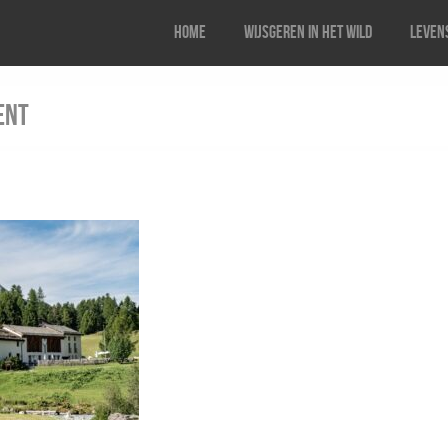
Home
Wijsgeren in het wild
Levens
ent