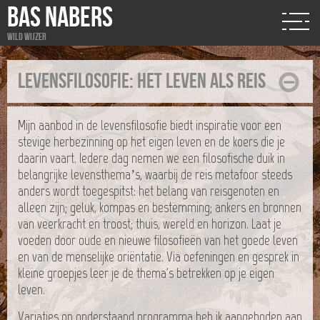
BAS NABERS
Wild wijzer
Levensfilosofie: het leven als reis
Mijn aanbod in de levensfilosofie biedt inspiratie voor een
stevige herbezinning op het eigen leven en de koers die je
daarin vaart. Iedere dag nemen we een filosofische duik in
belangrijke levensthema’s, waarbij de reis metafoor steeds
anders wordt toegespitst: het belang van reisgenoten en
alleen zijn; geluk, kompas en bestemming; ankers en bronnen
van veerkracht en troost; thuis, wereld en horizon. Laat je
voeden door oude en nieuwe filosofieën van het goede leven
en van de menselijke oriëntatie. Via oefeningen en gesprek in
kleine groepjes leer je de thema's betrekken op je eigen
leven.
Variaties op onderstaand programma heb ik aangeboden aan